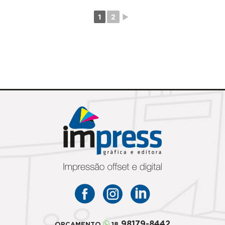
1
2
►
98179-8442
ORÇAMENTO
18