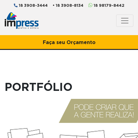
3908-3444
3908-8134
98179-8442
18
• 18
18
Faça seu Orçamento
PORTFÓLIO