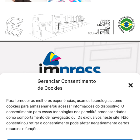
Gerenciar Consentimento
de Cookies
Para fornecer as melhores experiências, usamos tecnologias como
cookies para armazenar e/ou acessar informações do dispositivo. O
consentimento para essas tecnologias nos permitirá processar dados
como comportamento de navegação ou IDs exclusivos neste site. Não
consentir ou retirar o consentimento pode afetar negativamente certos
98179-8442
ORÇAMENTO
18
recursos e funções.
3908-3444
3908-8134
18
• 18