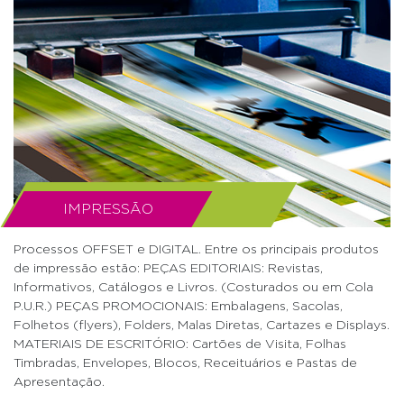
IMPRESSÃO
Processos OFFSET e DIGITAL. Entre os principais produtos
de impressão estão: PEÇAS EDITORIAIS: Revistas,
Informativos, Catálogos e Livros. (Costurados ou em Cola
P.U.R.) PEÇAS PROMOCIONAIS: Embalagens, Sacolas,
Folhetos (flyers), Folders, Malas Diretas, Cartazes e Displays.
MATERIAIS DE ESCRITÓRIO: Cartões de Visita, Folhas
Timbradas, Envelopes, Blocos, Receituários e Pastas de
Apresentação.