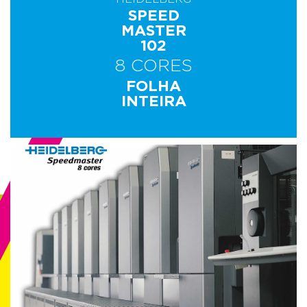
SPEED
MASTER
102
8 CORES
FOLHA
INTEIRA