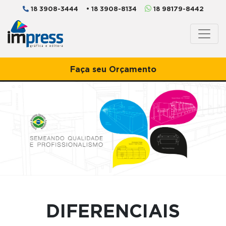
3908-3444
3908-8134
98179-8442
18
• 18
18
Faça seu Orçamento
DIFERENCIAIS